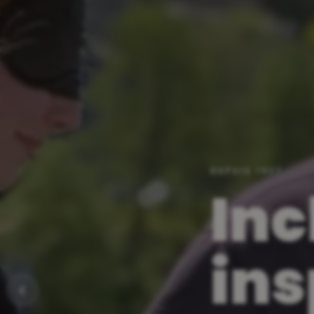
DÉCOUVREZ NOS
Et
et 